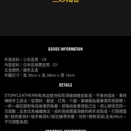
GOODS INFORMATION
外部皮料 / 小羊皮黑 - C8
內部皮料 / 日本反絨麂皮黑 - D1
五金顏色 / 銀色五金
外觀尺寸 / 寬 35cm x 高 28cm x 厚 14cm
DETAILS
STORYLEATHER所有商品堅持採用頂級頭層皮製成，不做合成皮，秉持
傳統手工技法，從開料、剷皮、打角、介邊、車縫都由最專業的老師傅，
一針一線記錄對每段故事的執著，把每段故事視如己出，用心期待您的一
次感動；此款式為編織做法，皮料皆挑選最頂級的綿羊皮製成，打開裡面
為1個夾層袋&1個手機袋&1個拉鍊帶夾層，另附1條側背袋(全長95cm，
不可調整長度)