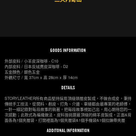
GOODS INFORMATION
外部皮料 / 小羊皮深咖啡 - C10
內部皮料 / 日本反絨麂皮深咖啡 - D2
五金顏色 / 銀色五金
外觀尺寸 / 寬 37cm x 高 28cm x 厚 14cm
DETAILS
STORYLEATHER所有商品堅持採用頂級頭層皮製成，不做合成皮，秉持
傳統手工技法，從開料、剷皮、打角、介邊、車縫都由最專業的老師傅，
一針一線記錄對每段故事的執著，把每段故事視如己出，用心期待您的一
次感動；此款式為編織做法，皮料皆挑選最頂級的綿羊皮製成，正面&背
面各為1個夾層袋，打開裡面為1個夾層袋&1個手機袋&1個拉鍊帶夾層
ADDITONAL INFORMATION