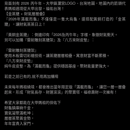
背面刻有 2026 丙午年、大甲鎮瀾宮LOGO、台灣地圖，地圖內的箭頭代
表媽祖遶境從大甲出發，福佑台灣！
【金蒸籠 × 財氣層層疊】
『2026年滿載而龜』不僅僅是一隻大烏龜，還搭配黃銅打造的「金蒸
籠」，讓財氣蒸蒸日上！
『黃銅金蒸籠』：側邊印有「2026及丙午年」字樣，象徵財氣衝天。
另可以加購『雷射雕刻蒸籠架』及『八方來財皮墊』：
『雷射雕刻蒸籠架』
使用木板雷切彩繪技術，讓蒸籠層層相疊，寓意財富不斷累積。
『八方來財皮墊』
純牛皮皮墊，為「滿載而龜」提供穩固基座，聚財能量更強大。
若是之前已有的,就不用再加購唷
未來每年媽祖繞境，都會推出當年限定版「滿載而龜」，讓您一層一層疊
起來，形成「財氣長存、財運滾滾」的聚寶塔，福祿壽財一次擁有！
希望大家都能在大甲媽祖的保佑下
財龜鎮庫納千金，
寶氣凝聚滿乾坤；
層層蒸聚黃金勢，
年年富貴入家門。