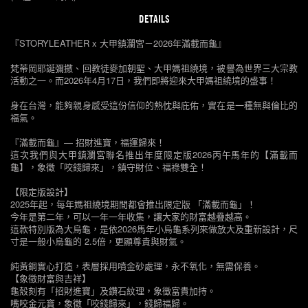
DETAILS
『STORYLEATHER x 大甲鎮瀾宮－2026年滿載而龜』
梵蒂岡耶誕彌撒、回教徒麥加朝聖、大甲媽祖繞境，被譽為世界三大宗教
活動之一。而2026年4月17日，我們即將迎來大甲媽祖繞境的盛事！
身在台灣，能夠親身感受這份信仰的熱忱與庇佑，實在是一種無與倫比的
福氣。
『滿載而龜』— 招財進寶，福運歸來！
這次我們與大甲鎮瀾宮聯名推出年度限定版2026丙午馬年的【滿載而
龜】，象徵「咬錢歸來」，鎮守財位、福祿雙全！
【限定版設計】
2025年起，每年媽祖繞境期間都會推出限定版 「滿載而龜」！
今年是第二年，可以一年一年收集，讓大家的財富越疊越高。
這款特別版為大烏龜，是依2026馬年小烏龜系列來做放大及重新設計，尺
寸是一般小烏龜的 2.5倍，更顯尊貴與財氣。
純黃銅實心打造，表層採用噴金砂處理，永不氧化，無需保養。
【象徵財富與吉祥】
龜殼刻有「招財進寶」及鑽石紋理，象徵富貴加持。
嘴咬金元寶，象徵「咬錢歸來」，錢歸福歸。