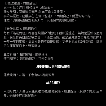
【 擺放建議，財運最佳】
家中財位：進門 斜45度角 L型牆面。
獨立房間：同樣選擇進門 斜45度角 L型牆面。
辦公桌擺放：建議放在 左側（龍邊），面朝自己，財運源源不絕！
注意：請避免直接對著廁所門，以確保財氣順暢流通。
【最佳送禮 & 招財寶物】
每套『滿載而龜』都會在鎮瀾宮的協助下請願過爐過，無論是送給親朋好
友，還是作為自用鎮宅之寶，『滿載而龜』都是最具誠意與福氣的選擇！
一年一年的累積，層層推疊的不僅是擺飾，更是財氣與福運的延續，讓您
的財庫蒸蒸日上，財運歸來！
主要祈願： 招財納福、財運滾滾
使用期限： 無時效限制，可永久擺放
ADDITONAL INFORMATION
運費說明 / 未滿一千會有$70塊處理費
WARRANTY
六個月內非人為因素免費維修(如縫線脫落、邊油脫落、脫膠等情況)皮革
外力磨損不在保固範圍內