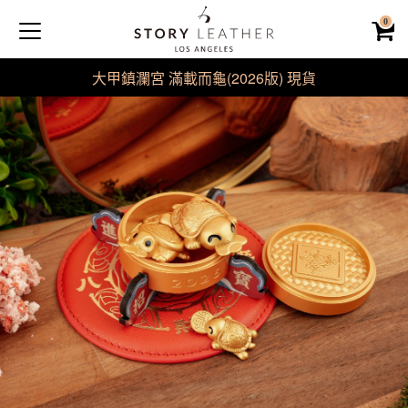
0
大甲鎮瀾宮 滿載而龜(2026版) 現貨