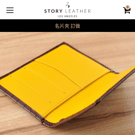
0
名片夾 訂做