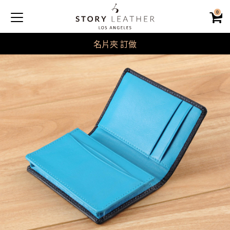
0
名片夾 訂做