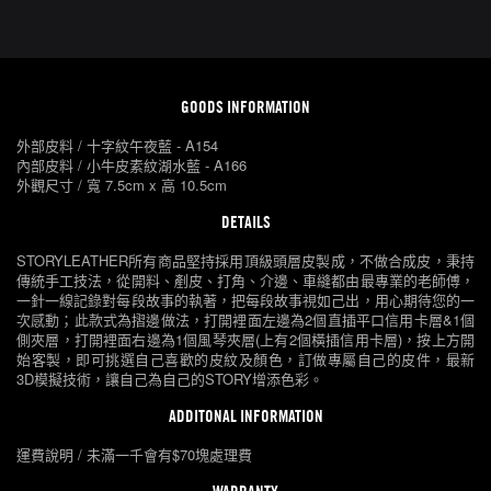
GOODS INFORMATION
外部皮料 / 十字紋午夜藍 - A154
內部皮料 / 小牛皮素紋湖水藍 - A166
外觀尺寸 / 寬 7.5cm x 高 10.5cm
DETAILS
STORYLEATHER所有商品堅持採用頂級頭層皮製成，不做合成皮，秉持
傳統手工技法，從開料、剷皮、打角、介邊、車縫都由最專業的老師傅，
一針一線記錄對每段故事的執著，把每段故事視如己出，用心期待您的一
次感動；此款式為摺邊做法，打開裡面左邊為2個直插平口信用卡層&1個
側夾層，打開裡面右邊為1個風琴夾層(上有2個橫插信用卡層)，按上方開
始客製，即可挑選自己喜歡的皮紋及顏色，訂做專屬自己的皮件，最新
3D模擬技術，讓自己為自己的STORY增添色彩。
ADDITONAL INFORMATION
運費說明 / 未滿一千會有$70塊處理費