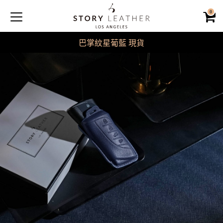
0
巴掌紋星葡藍 現貨