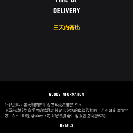
DELIVERY
三天內寄出
GOODS INFORMATION
外部皮料 / 義大利頭層牛皮巴掌紋星葡藍-S21
下單前請核對賣場內的鑰匙照片是否與您的車鑰匙相同，若不確定請加官
方 LINE，ID是 @ptow（前面記得加 @）客服會協助您確認
DETAILS