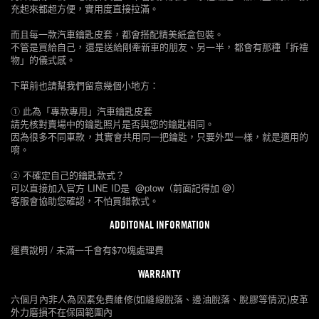
充起來都超方便，實用度直接拉滿。
而且每一款汽車鑰匙皮套，都會搭配精美紙盒包裝。
不管是買給自己，還是送給剛牽新車的朋友、另一半，都會有那種「拆禮
物」的儀式感。
下單前也請幫我們留意幾個小地方：
① 此為「專款專用」汽車鑰匙皮套
請先核對賣場中的鑰匙照片是否與您的鑰匙相同。
因為很多不同車款，其實會共用同一把鑰匙，只要外型一樣，就是適用的
唷。
② 不確定自己的鑰匙款式？
可以直接加入官方 LINE ID是 @ptow（前面記得加 @）
客服會協助您確認，不怕買錯款式。
ADDITONAL INFORMATION
運費說明 / 未滿一千會有$70塊處理費
WARRANTY
六個月內非人為因素免費維修(如縫線脫落、邊油脫落、脫膠等情況)皮革
外力磨損不在保固範圍內