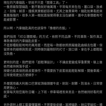
現在的汽車鑰匙，早就不只是「開車工具」了。
一隻原廠智慧鑰匙，動不動就好幾萬塊，平常每天丟包包、塞口袋、放桌
上，刮傷、掉漆、撞痕其實都超容易。尤其之後賣車時，鑰匙如果看起來
舊舊傷傷的，很多人第一眼就直接覺得車主沒在顧車，連中古車價都有可
能被影響。
所以啊，汽車鑰匙真的也該穿件「像樣的衣服」。
我們採用「3D立體開模」的方式，依照不同品牌、不同車款，製作真正
專款專用的汽車鑰匙皮套。
不是那種鬆鬆垮垮的萬用套，而是每一款都依照原廠鑰匙曲線去包覆，保
留原本的線條與質感，同時做到最剛好的尺寸，放口袋、拿在手上都輕鬆
沒負擔。
更特別的是，我們堅持「超輕薄設計」，不讓皮套變成厚重累贅，裝上後
依然維持俐落手感。
按鍵也能直接透過皮套操作，不需要拆下皮套就能輕鬆解鎖、開後車廂，
日常使用更加方便順手。
外層選用義大利進口巴掌紋頂級頭層牛皮，耐刮、耐髒、防潑水，日常使
用更放心。
就算每天陪您風吹日曬、上下班、停車場裡丟來丟去，依然維持好看的質
感。
另外還附上精工電鍍彈簧圈，不管要掛皮繩、家裡鑰匙、辦公室磁扣，擴