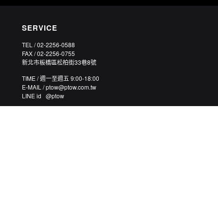
SERVICE
TEL / 02-2256-0588
FAX / 02-2256-0755
新北市板橋區松柏街33巷8號
TIME / 週一至週五 9:00-18:00
E-MAIL / ptow@ptow.com.tw
LINE id @ptow
©2003-2026 PTOWKING CO., LTD. 皮套王皮件有限公司 統一編號：25038643 ALL RIGHTS RESERVED.
CUSTOM MADE PREMIUM GENUINE LEATHER PHONE CASES.