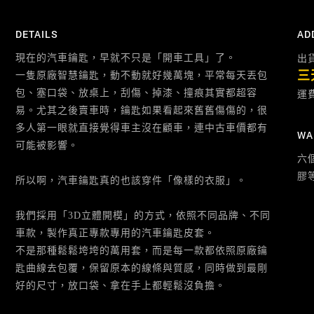
DETAILS
AD
現在的汽車鑰匙，早就不只是「開車工具」了。
出貨
三
一隻原廠智慧鑰匙，動不動就好幾萬塊，平常每天丟包
包、塞口袋、放桌上，刮傷、掉漆、撞痕其實都超容
運
易。尤其之後賣車時，鑰匙如果看起來舊舊傷傷的，很
多人第一眼就直接覺得車主沒在顧車，連中古車價都有
WA
可能被影響。
六
膠
所以啊，汽車鑰匙真的也該穿件「像樣的衣服」。
我們採用「3D立體開模」的方式，依照不同品牌、不同
車款，製作真正專款專用的汽車鑰匙皮套。
不是那種鬆鬆垮垮的萬用套，而是每一款都依照原廠鑰
匙曲線去包覆，保留原本的線條與質感，同時做到最剛
好的尺寸，放口袋、拿在手上都輕鬆沒負擔。