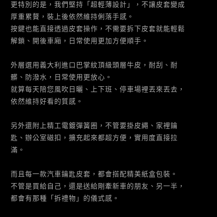
更特別的是，我們堅持「超輕薄設計」，不讓皮套變成
厚重累贅，裝上後依然維持俐落手感。
按鍵也能直接透過皮套操作，不需要拆下皮套就能輕鬆
解鎖、開後車廂，日常使用更加方便順手。
外層選用義大利進口巴掌紋頂級頭層牛皮，耐刮、耐
髒、防潑水，日常使用更放心。
就算每天陪您風吹日曬、上下班、停車場裡丟來丟去，
依然維持好看的質感。
另外還附上精工電鍍彈簧圈，不管要掛皮繩、家裡鑰
匙、辦公室磁扣，擴充起來都超方便，實用度直接拉
滿。
而且每一款汽車鑰匙皮套，都會搭配精美紙盒包裝。
不管是買給自己，還是送給剛牽新車的朋友、另一半，
都會有那種「拆禮物」的儀式感。