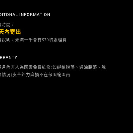
DITONAL INFORMATION
時間 /
天內寄出
費說明 / 未滿一千會有$70塊處理費
RRANTY
個月內非人為因素免費維修(如縫線脫落、邊油脫落、脫
等情況)皮革外力磨損不在保固範圍內