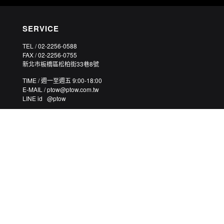
SERVICE
TEL / 02-2256-0588
FAX / 02-2256-0755
新北市板橋區松柏街33巷8號
TIME / 週一至週五 9:00-18:00
E-MAIL / ptow@ptow.com.tw
LINE id @ptow
©2003-2026 PTOWKING CO., LTD. 皮套王皮件有限公司 統一編號：25038643 ALL RIGHTS RESERVED.
CUSTOM MADE PREMIUM GENUINE LEATHER PHONE CASES.