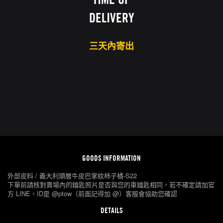
DELIVERY
三天內寄出
GOODS INFORMATION
外部皮料 / 義大利頭層牛皮巴掌紋杮子橘-S22
下單前請核對賣場內的鑰匙照片是否與您的車鑰匙相同，若不確定請加官
方 LINE，ID是 @ptow（前面記得加 @）客服會協助您確認
DETAILS