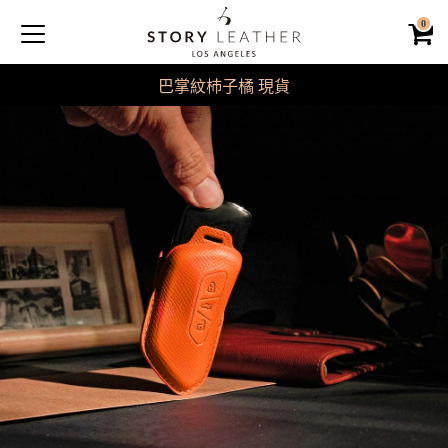
0
巴掌紋杮子橘 現貨