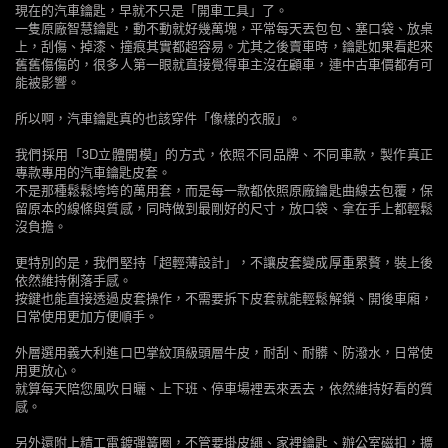
現在的汽車鑰匙，早就不只是「開車工具」了。
一隻原廠智慧鑰匙，動不動就好幾萬塊，平常每天丟包包、塞口袋、放桌
上，刮傷、掉漆、撞痕其實都超容易。尤其之後賣車時，鑰匙如果看起來
舊舊傷傷的，很多人第一眼就直接覺得車主沒在顧車，連中古車價都有可
能被影響。
所以啊，汽車鑰匙真的也該穿件「像樣的衣服」。
我們採用「3D立體開模」的方式，依照不同品牌、不同車款，製作真正
專款專用的汽車鑰匙皮套。
不是那種鬆鬆垮垮的萬用套，而是每一款都依照原廠鑰匙曲線去包覆，保
留原本的線條與質感，同時做到最剛好的尺寸，放口袋、拿在手上都輕鬆
沒負擔。
更特別的是，我們堅持「超輕薄設計」，不讓皮套變成厚重累贅，裝上後
依然維持俐落手感。
按鍵也能直接透過皮套操作，不需要拆下皮套就能輕鬆解鎖、開後車廂，
日常使用更加方便順手。
外層選用義大利進口巴掌紋頂級頭層牛皮，耐刮、耐髒、防潑水，日常使
用更放心。
就算每天陪您風吹日曬、上下班、停車場裡丟來丟去，依然維持好看的質
感。
另外還附上精工電鍍彈簧圈，不管要掛皮繩、家裡鑰匙、辦公室磁扣，擴