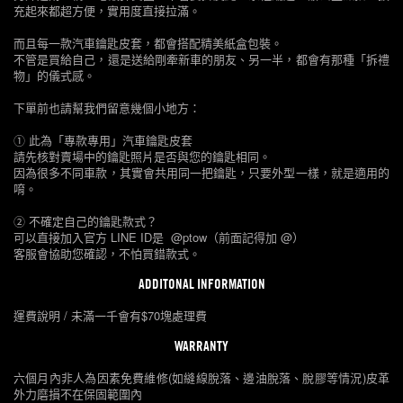
充起來都超方便，實用度直接拉滿。
而且每一款汽車鑰匙皮套，都會搭配精美紙盒包裝。
不管是買給自己，還是送給剛牽新車的朋友、另一半，都會有那種「拆禮
物」的儀式感。
下單前也請幫我們留意幾個小地方：
① 此為「專款專用」汽車鑰匙皮套
請先核對賣場中的鑰匙照片是否與您的鑰匙相同。
因為很多不同車款，其實會共用同一把鑰匙，只要外型一樣，就是適用的
唷。
② 不確定自己的鑰匙款式？
可以直接加入官方 LINE ID是 @ptow（前面記得加 @）
客服會協助您確認，不怕買錯款式。
ADDITONAL INFORMATION
運費說明 / 未滿一千會有$70塊處理費
WARRANTY
六個月內非人為因素免費維修(如縫線脫落、邊油脫落、脫膠等情況)皮革
外力磨損不在保固範圍內