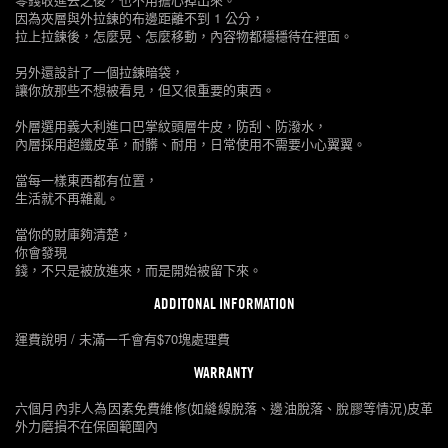
因為夾層與外拉鍊的布邊距離不到 1 公分，
拉上拉鍊後，怎麼晃、怎麼移動，內容物都穩穩待在裡面。
另外還設計了一個拉鍊暗袋，
讓你放那些不想被看見，但又很重要的東西。
外層選用義大利進口巴掌紋頭層牛皮，防刮、防潑水，
內層採用超纖皮革，耐髒、耐用，日常使用不需要小心翼翼。
當每一樣東西都有位置，
生活就不再雜亂。
當你的財庫夠清楚，
你會發現
錢，不只是被放進來，而是開始被留下來。
ADDITONAL INFORMATION
運費說明 / 未滿一千會有$70塊處理費
WARRANTY
六個月內非人為因素免費維修(如縫線脫落、邊油脫落、脫膠等情況)皮革
外力磨損不在保固範圍內