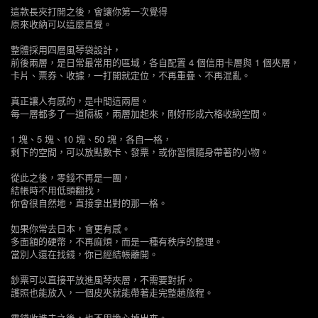
這款長夾打開之後，會讓你第一次覺得
原來收納可以這麼直覺。
整體採用四層風琴袋設計，
前後兩層，是日常最常用的區域，各自配置 4 個信用卡層與 1 個夾層，
卡片、票券、收據，一打開就定位，不再重疊、不再混亂。
真正讓人有感的，是中間這兩層。
每一層都多了一道隔板，兩層加起來，剛好形成六格收納空間。
1 塊、5 塊、10 塊、50 塊，各自一格，
剩下的空間，可以放點數卡、發票，或你習慣隨身帶著的小物。
從此之後，零錢不再是一團，
結帳時不用低頭翻找，
你會很自然地，直接拿出對的那一格。
如果你常去日本，會更有感。
多面額的硬幣，不再麻煩，而是一種有秩序的整理。
當別人還在找錢，你已經結帳離開。
鈔票可以直接平放進風琴夾層，不需要對折。
護照也能放入，一個皮夾就能帶著走完整趟旅程。
零錢收進去之後，也不用擔心掉出來。