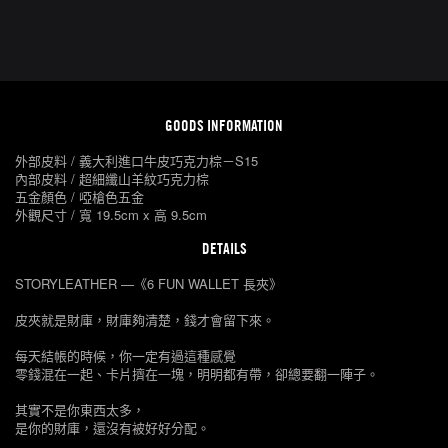
GOODS INFORMATION
外部皮料 / 義大利進口牛皮巧克力棕－S15
內部皮料 / 超細纖山羊紋巧克力棕
五金顏色 / 啞槍色五金
外觀尺寸 / 寬 19.5cm x 高 9.5cm
DETAILS
STORYLEATHER —《6 FUN WALLET 長夾》
皮夾就是財庫，財庫夠清楚，錢才會留下來。
每天結帳的時候，你一定有過這種感覺
零錢混在一起、卡片擠在一塊，明明都有帶，卻總要翻一陣子。
其實不是你東西太多，
是你的財庫，還沒有被好好分配。