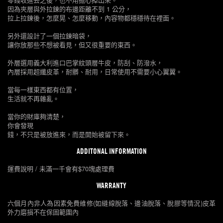
因為夾層與外拉鍊的布邊距離不到 1 公分，
拉上拉鍊後，怎麼晃、怎麼移動，內容物都穩穩待在裡面。
另外還設計了一個拉鍊暗袋，
讓你放那些不想被看見，但又很重要的東西。
外層選用義大利進口巴掌紋頭層牛皮，防刮、防潑水，
內層採用超纖皮革，耐髒、耐用，日常使用不需要小心翼翼。
當每一樣東西都有位置，
生活就不再雜亂。
當你的財庫夠清楚，
你會發現
錢，不只是被放進來，而是開始被留下來。
ADDITONAL INFORMATION
運費說明 / 未滿一千會有$70塊處理費
WARRANTY
六個月內非人為因素免費維修(如縫線脫落、邊油脫落、脫膠等情況)皮革
外力磨損不在保固範圍內