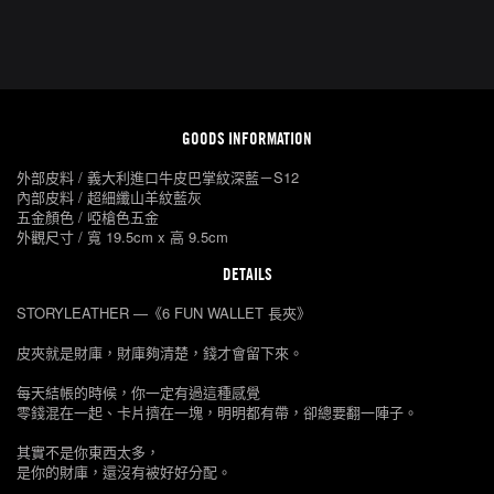
GOODS INFORMATION
外部皮料 / 義大利進口牛皮巴掌紋深藍－S12
內部皮料 / 超細纖山羊紋藍灰
五金顏色 / 啞槍色五金
外觀尺寸 / 寬 19.5cm x 高 9.5cm
DETAILS
STORYLEATHER —《6 FUN WALLET 長夾》
皮夾就是財庫，財庫夠清楚，錢才會留下來。
每天結帳的時候，你一定有過這種感覺
零錢混在一起、卡片擠在一塊，明明都有帶，卻總要翻一陣子。
其實不是你東西太多，
是你的財庫，還沒有被好好分配。