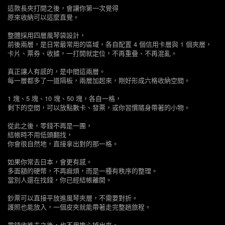
這款長夾打開之後，會讓你第一次覺得
原來收納可以這麼直覺。
整體採用四層風琴袋設計，
前後兩層，是日常最常用的區域，各自配置 4 個信用卡層與 1 個夾層，
卡片、票券、收據，一打開就定位，不再重疊、不再混亂。
真正讓人有感的，是中間這兩層。
每一層都多了一道隔板，兩層加起來，剛好形成六格收納空間。
1 塊、5 塊、10 塊、50 塊，各自一格，
剩下的空間，可以放點數卡、發票，或你習慣隨身帶著的小物。
從此之後，零錢不再是一團，
結帳時不用低頭翻找，
你會很自然地，直接拿出對的那一格。
如果你常去日本，會更有感。
多面額的硬幣，不再麻煩，而是一種有秩序的整理。
當別人還在找錢，你已經結帳離開。
鈔票可以直接平放進風琴夾層，不需要對折。
護照也能放入，一個皮夾就能帶著走完整趟旅程。
零錢收進去之後，也不用擔心掉出來。