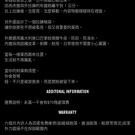
因為夾層與外拉鍊的布邊距離不到 1 公分，
拉上拉鍊後，怎麼晃、怎麼移動，內容物都穩穩待在裡面。
另外還設計了一個拉鍊暗袋，
讓你放那些不想被看見，但又很重要的東西。
外層選用義大利進口巴掌紋頭層牛皮，防刮、防潑水，
內層採用超纖皮革，耐髒、耐用，日常使用不需要小心翼翼。
當每一樣東西都有位置，
生活就不再雜亂。
當你的財庫夠清楚，
你會發現
錢，不只是被放進來，而是開始被留下來。
ADDITONAL INFORMATION
運費說明 / 未滿一千會有$70塊處理費
WARRANTY
六個月內非人為因素免費維修(如縫線脫落、邊油脫落、脫膠等情況)皮革
外力磨損不在保固範圍內