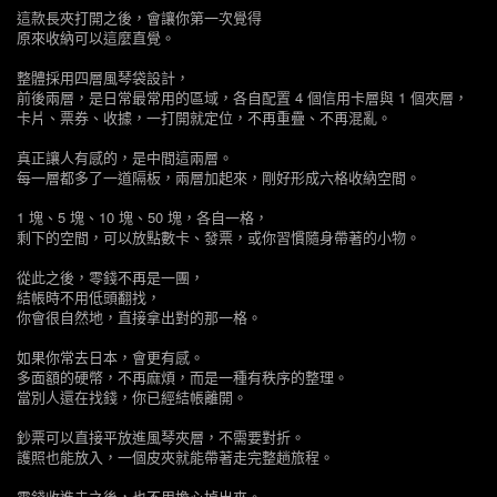
這款長夾打開之後，會讓你第一次覺得
原來收納可以這麼直覺。
整體採用四層風琴袋設計，
前後兩層，是日常最常用的區域，各自配置 4 個信用卡層與 1 個夾層，
卡片、票券、收據，一打開就定位，不再重疊、不再混亂。
真正讓人有感的，是中間這兩層。
每一層都多了一道隔板，兩層加起來，剛好形成六格收納空間。
1 塊、5 塊、10 塊、50 塊，各自一格，
剩下的空間，可以放點數卡、發票，或你習慣隨身帶著的小物。
從此之後，零錢不再是一團，
結帳時不用低頭翻找，
你會很自然地，直接拿出對的那一格。
如果你常去日本，會更有感。
多面額的硬幣，不再麻煩，而是一種有秩序的整理。
當別人還在找錢，你已經結帳離開。
鈔票可以直接平放進風琴夾層，不需要對折。
護照也能放入，一個皮夾就能帶著走完整趟旅程。
零錢收進去之後，也不用擔心掉出來。