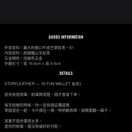
GOODS INFORMATION
外部皮料 / 義大利進口牛皮巴掌紋黑－S1
內部皮料 / 超細纖山羊紋黑
五金顏色 / 啞槍色五金
外觀尺寸 / 寬 19.5cm x 高 9.5cm
DETAILS
STORYLEATHER —《6 FUN WALLET 長夾》
皮夾就是財庫，財庫夠清楚，錢才會留下來。
每天結帳的時候，你一定有過這種感覺
零錢混在一起、卡片擠在一塊，明明都有帶，卻總要翻一陣子。
其實不是你東西太多，
是你的財庫，還沒有被好好分配。