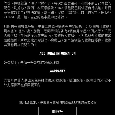
等等～這樣就沒了嗎？當然不是，每次外面買長夾，老挑不到自己喜歡的
配色，別擔心，我們一次幫您解決，1600多種配色提供您自行挑選，時尚
穿搭當然要自己來決定囉，還不夠，沒錯，還能烙上自己的名字，把 LV /
CHANEL擺一邊，自己的名字擺中間才對～
打開共有四層風琴袋，中間二層風琴袋皆有中間隔板，分成四層可收納1
塊/5塊/10塊/50塊，前後二層風琴袋內各有4個信用卡層&1個夾層，千元
大鈔可以平放收納至風琴夾層內，零錢放入夾層中，因為與外拉鍊的布邊
距離很近，所以怎麼甩零錢也不會撒出，別再讓零錢的收納困擾你，收納
其實也可以很簡單的。
ADDITONAL INFORMATION
運費說明 / 未滿一千會有$70塊處理費
WARRANTY
六個月內非人為因素免費維修(如縫線脫落、邊油脫落、脫膠等情況)皮革
外力磨損不在保固範圍內
如有任何疑問，歡迎利用賣場問與答或加LINE與我們討論
問與答