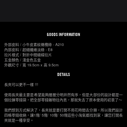
GOODS INFORMATION
外部皮料 / 小牛皮素紋橄欖綠 - A210
內部皮料 / 超細纖維淡綠 - E8
拉片樣式 / 對折中間縫線拉片
五金顏色 / 淺金色五金
外觀尺寸 / 寬 19.5cm x 高 9.5cm
DETAILS
長夾可以更不一樣 !!!
使用長夾最主要是希望能夠層層分明井然有序，但是大部份的設計都是一
個拉鍊零錢袋，把全部零錢雜物往內丟，那就失去了原本使用的初衷了～
我們想到方式解決了，長夾就是要打開不用花時間去分類，所以我們設計
四格零錢收納，讓1塊/ 5塊/ 10塊/ 50塊這些小淘氣都找到家，讓您打開長
夾就是一種享受。