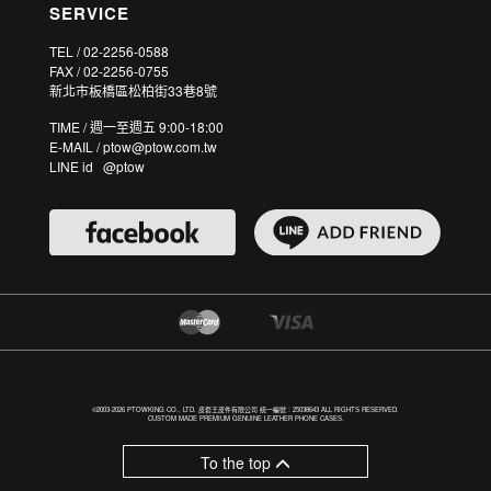
SERVICE
TEL / 02-2256-0588
FAX / 02-2256-0755
新北市板橋區松柏街33巷8號
TIME / 週一至週五 9:00-18:00
E-MAIL / ptow@ptow.com.tw
LINE id @ptow
©2003-2026 PTOWKING CO., LTD. 皮套王皮件有限公司 統一編號：25038643 ALL RIGHTS RESERVED.
CUSTOM MADE PREMIUM GENUINE LEATHER PHONE CASES.
To the top