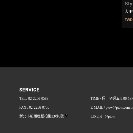
Sty
大甲
TWD.
SERVICE
TEL / 02-2256-0588
TIME / 週一至週五 9:00-18:
FAX / 02-2256-0755
E-MAIL / ptow@ptow.com.t
新北市板橋區松柏街33巷8號
LINE id @ptow