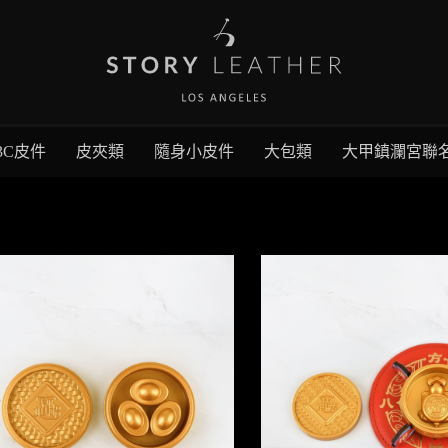
3C皮件
皮夾類
隨身小皮件
大包類
大甲鎮瀾宮聯