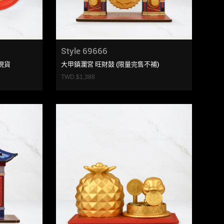
Style 69666
 現貨
大甲鎮瀾宮 旺財鼓 (限量完售不補)
TWD.$1,388