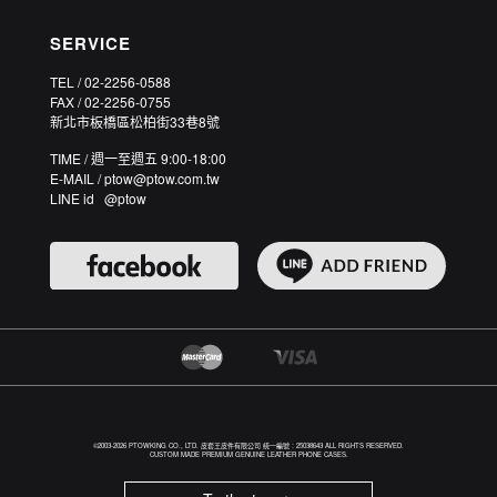
SERVICE
TEL / 02-2256-0588
FAX / 02-2256-0755
新北市板橋區松柏街33巷8號
TIME / 週一至週五 9:00-18:00
E-MAIL / ptow@ptow.com.tw
LINE id @ptow
©2003-2026 PTOWKING CO., LTD. 皮套王皮件有限公司 統一編號：25038643 ALL RIGHTS RESERVED.
CUSTOM MADE PREMIUM GENUINE LEATHER PHONE CASES.