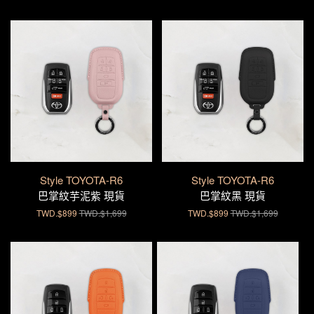
Style TOYOTA-R6
Style TOYOTA-R6
巴掌紋芋泥紫 現貨
巴掌紋黑 現貨
TWD.$899
TWD.$1,699
TWD.$899
TWD.$1,699