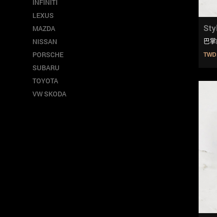
INFINITI
LEXUS
Sty
MAZDA
巴掌
NISSAN
PORSCHE
TWD
SUBARU
TOYOTA
VW SKODA